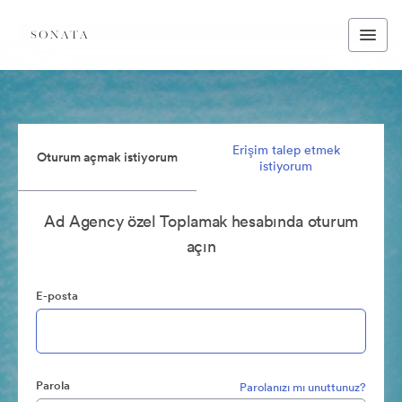
Erişim talep etmek
Oturum açmak istiyorum
istiyorum
Ad Agency özel Toplamak hesabında oturum
açın
E-posta
Parola
Parolanızı mı unuttunuz?