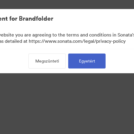
nt for Brandfolder
website you are agreeing to the terms and conditions in Sonat
 as detailed at https://www.sonata.com/legal/privacy-policy
Megszünteti
Egyetért
 Portal