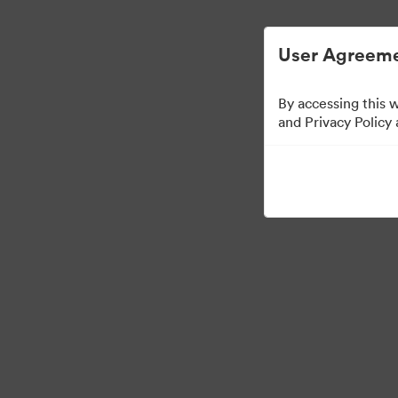
Egyszerűsített digitális eszközkezelés.
User Agreeme
By accessing this 
Sales Tools
and Privacy Policy
160
eszközök
Gyűjtemény megosztása
Visit Brand Guidelines
Back to