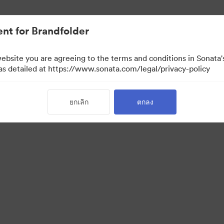
nt for Brandfolder
website you are agreeing to the terms and conditions in Sonat
 as detailed at https://www.sonata.com/legal/privacy-policy
ยกเลิก
ตกลง
 Portal