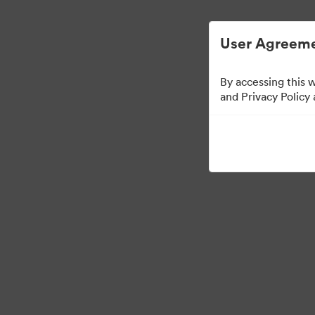
การจัดการสินทรัพย์ดิจิทัลที่ง่ายขึ้น
User Agreeme
By accessing this 
Sales Tools
and Privacy Policy
160
สินทรัพย์
แบ่งปันคอลเล็กชัน
Visit Brand Guidelines
Back to