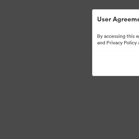
디지털 자산 관리가 간소화되었습니다.
User Agreeme
By accessing this 
Brand Elements
(보기
and Privacy Policy
79
자산
컬렉션 공유
·
·
©2026 Brandfolder, Inc. Digital Asset Management
쿠키 기본 설정
개인정보