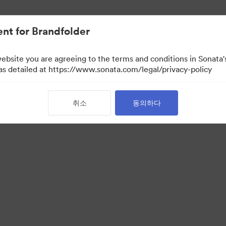
nt for Brandfolder
website you are agreeing to the terms and conditions in Sonat
 만)
 as detailed at https://www.sonata.com/legal/privacy-policy
취소
동의하다
·
·
·
 보호정책
서비스 약관
실시간 채팅
이메일 지원