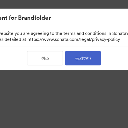
nt for Brandfolder
website you are agreeing to the terms and conditions in Sonat
 as detailed at https://www.sonata.com/legal/privacy-policy
취소
동의하다
·
·
 보호정책
서비스 약관
이메일 지원