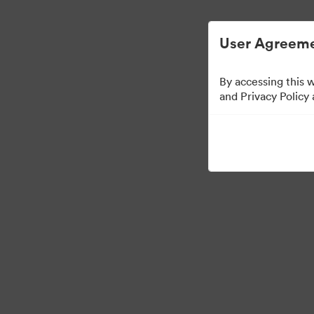
디지털 자산 관리가 간소화되었습니다.
User Agreeme
By accessing this 
Press Kit
and Privacy Policy
50
자산
컬렉션 공유
·
·
©2026 Brandfolder, Inc. Digital Asset Management
쿠키 기본 설정
개인정보