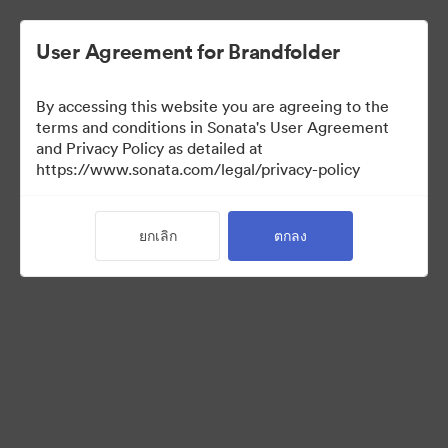
User Agreement for Brandfolder
By accessing this website you are agreeing to the
Press Kit
terms and conditions in Sonata's User Agreement
and Privacy Policy as detailed at
https://www.sonata.com/legal/privacy-policy
50
สินทรัพย์
ยกเลิก
ตกลง
แบ่งปันคอลเล็กชัน