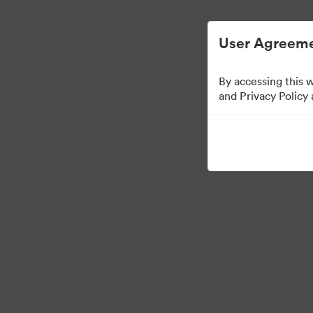
Uproszczone zarządzanie zasobami cyfrow
User Agreeme
By accessing this 
Templates
and Privacy Policy
13
Udostępnij kolekcję
Visit Brand Guidelines
Back to