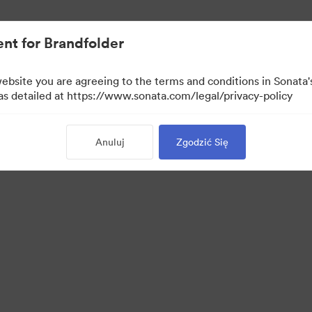
ymi.
nt for Brandfolder
website you are agreeing to the terms and conditions in Sonat
 as detailed at https://www.sonata.com/legal/privacy-policy
Anuluj
Zgodzić Się
 Portal