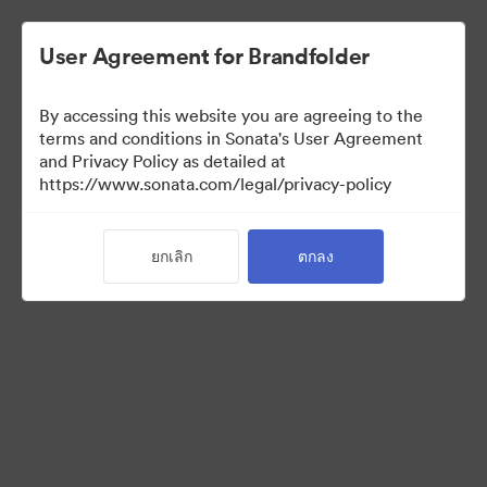
User Agreement for Brandfolder
By accessing this website you are agreeing to the
Templates
terms and conditions in Sonata's User Agreement
and Privacy Policy as detailed at
https://www.sonata.com/legal/privacy-policy
13
สินทรัพย์
ยกเลิก
ตกลง
แบ่งปันคอลเล็กชัน
Visit Brand Guidelines
Back to Portal