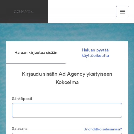
Haluan pyytää
Haluan kirjautua sisään
käyttöoikeutta
Kirjaudu sisään Ad Agency yksityiseen
Kokoelma
Sähköposti
Salasana
Unohditko salasanasi?