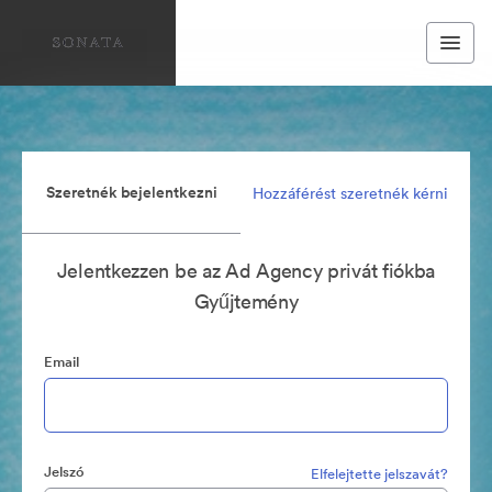
Szeretnék bejelentkezni
Hozzáférést szeretnék kérni
Jelentkezzen be az Ad Agency privát fiókba
Gyűjtemény
Email
Jelszó
Elfelejtette jelszavát?