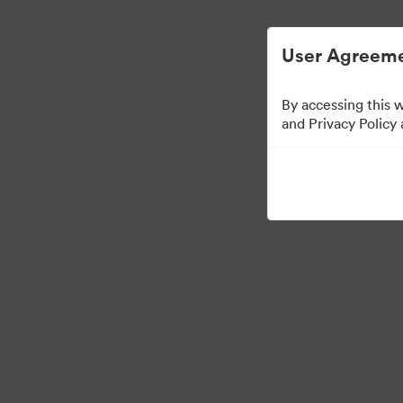
디지털 자산 관리가 간소화되었습니다.
User Agreeme
By accessing this 
Press Kit
and Privacy Policy
54
자산
컬렉션 공유
·
·
©2026 Brandfolder, Inc. Digital Asset Management
쿠키 기본 설정
개인정보