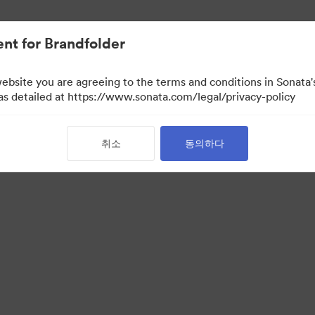
nt for Brandfolder
website you are agreeing to the terms and conditions in Sonat
 as detailed at https://www.sonata.com/legal/privacy-policy
취소
동의하다
·
·
 보호정책
서비스 약관
이메일 지원