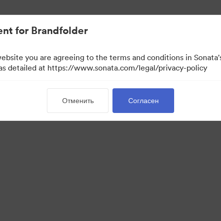
ло проще.
nt for Brandfolder
website you are agreeing to the terms and conditions in Sonat
 as detailed at https://www.sonata.com/legal/privacy-policy
Отменить
Согласен
 Portal