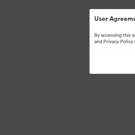
Управлять цифровыми материалами ста
User Agreeme
By accessing this 
Sales Tools
and Privacy Policy
156
Материалов
Поделиться коллекцией
Visit Brand Guidelines
Back to