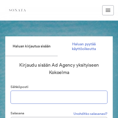
Haluan pyytää
Haluan kirjautua sisään
käyttöoikeutta
Kirjaudu sisään Ad Agency yksityiseen
Kokoelma
Sähköposti
Salasana
Unohditko salasanasi?