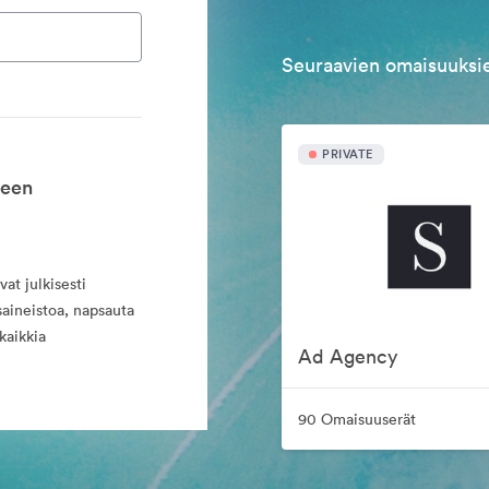
Seuraavien omaisuuksie
PRIVATE
seen
at julkisesti
saineistoa, napsauta
kaikkia
Ad Agency
90 Omaisuuserät