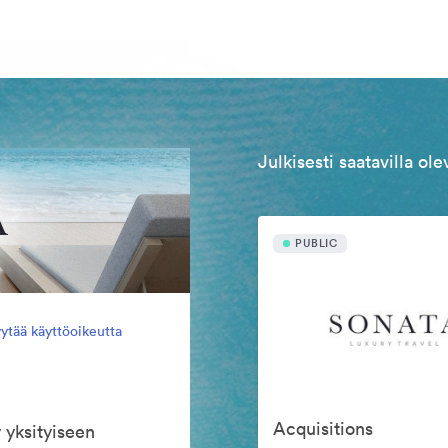
Julkisesti saatavilla ol
PUBLIC
ytää käyttöoikeutta
Acquisitions
 yksityiseen