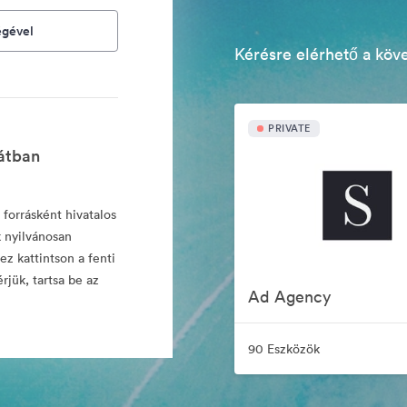
égével
Kérésre elérhető a köv
PRIVATE
vátban
 forrásként hivatalos
 nyilvánosan
z kattintson a fenti
rjük, tartsa be az
Ad Agency
90 Eszközök