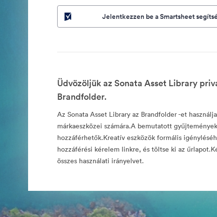
Jelentkezzen be a Smartsheet segíts
Üdvözöljük az Sonata Asset Library pri
Brandfolder.
Az Sonata Asset Library az Brandfolder -et használja
márkaeszközei számára.A bemutatott gyűjtemények
hozzáférhetők.Kreatív eszközök formális igényléséhe
hozzáférési kérelem linkre, és töltse ki az űrlapot.Ké
összes használati irányelvet.