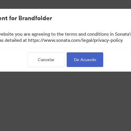
nt for Brandfolder
website you are agreeing to the terms and conditions in Sonat
 as detailed at https://www.sonata.com/legal/privacy-policy
Cancelar
De Acuerdo
·
·
·
Política de privacidad
Términos del Servicio
Asistencia por correo electrónico