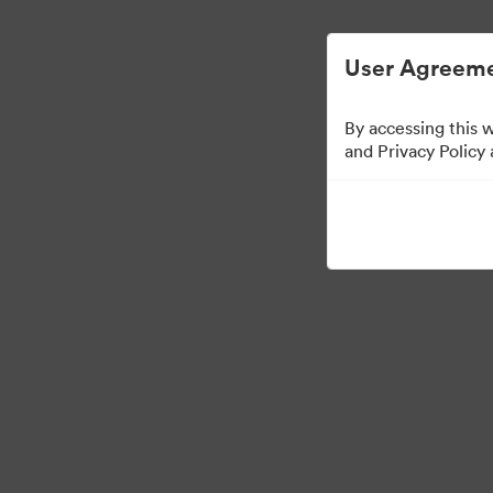
Gestión de activos digitales simplificada.
User Agreeme
By accessing this 
Press Kit
and Privacy Policy
49
Activos
Compartir colección
·
©2026 Brandfolder, Inc. Digital Asset Management
Preferencias de cookies