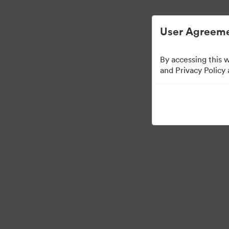
Egyszerűsített digitális eszközkezelés.
User Agreeme
By accessing this 
Press Kit
and Privacy Policy
49
eszközök
Gyűjtemény megosztása
·
·
©2026 Brandfolder, Inc. Digital Asset Management
Cookie-beállítások
Ada