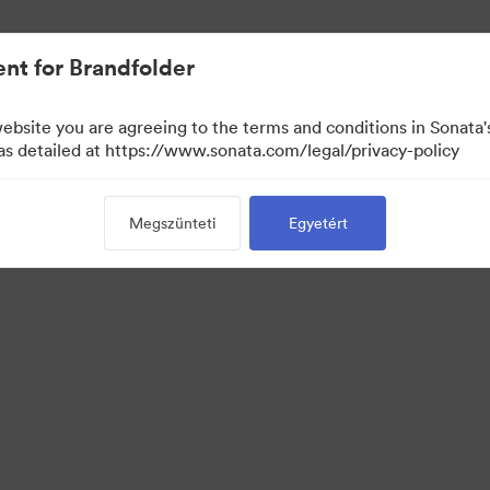
nt for Brandfolder
website you are agreeing to the terms and conditions in Sonat
 as detailed at https://www.sonata.com/legal/privacy-policy
Megszünteti
Egyetért
·
·
tvédelem
Szolgáltatás feltételei
E-mail támogatás