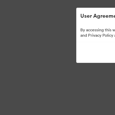
ビジュアル素材の管理が簡単に
User Agreeme
By accessing this 
Press Kit
and Privacy Policy
49
アセット
コレクションを共有
·
·
©2026 Brandfolder, Inc. Digital Asset Management
Cookieの設定
プライバ