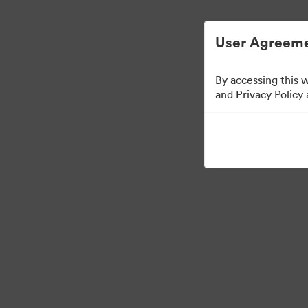
Zjednodušená správa digitálních aktiv.
User Agreeme
By accessing this 
Templates
and Privacy Policy
13
Sdílet sbírku
Visit Brand Guidelines
Back to