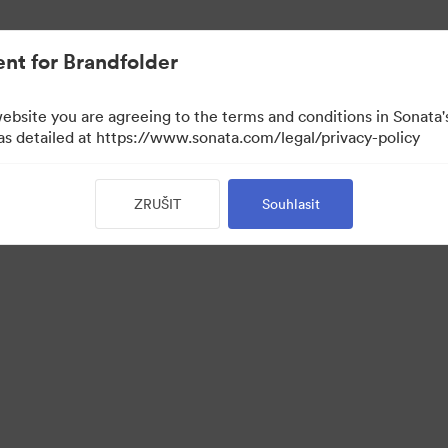
nt for Brandfolder
website you are agreeing to the terms and conditions in Sonat
 as detailed at https://www.sonata.com/legal/privacy-policy
ZRUŠIT
Souhlasit
 Portal