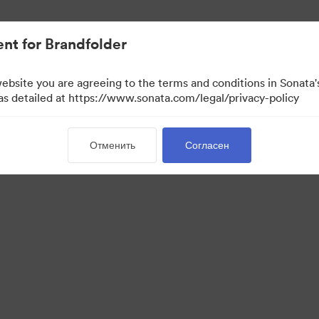
ло проще.
nt for Brandfolder
website you are agreeing to the terms and conditions in Sonat
 as detailed at https://www.sonata.com/legal/privacy-policy
Отменить
Согласен
 Portal