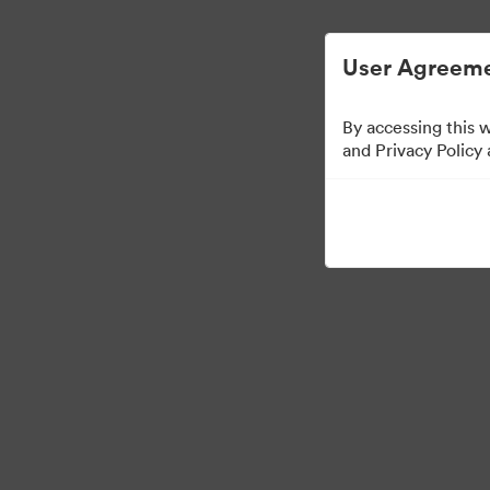
Управлять цифровыми материалами ста
User Agreeme
By accessing this 
Templates
and Privacy Policy
13
Материалов
Поделиться коллекцией
Visit Brand Guidelines
Back to