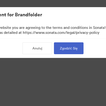
ymi.
nt for Brandfolder
website you are agreeing to the terms and conditions in Sonat
 as detailed at https://www.sonata.com/legal/privacy-policy
Anuluj
Zgodzić Się
 Portal