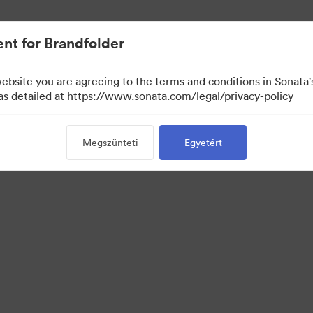
nt for Brandfolder
website you are agreeing to the terms and conditions in Sonat
 as detailed at https://www.sonata.com/legal/privacy-policy
Megszünteti
Egyetért
 Portal