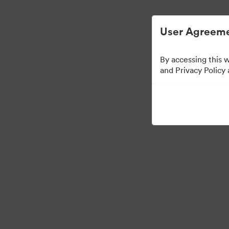
Egyszerűsített digitális eszközkezelés.
User Agreeme
By accessing this 
Templates
and Privacy Policy
10
eszközök
Gyűjtemény megosztása
Visit Brand Guidelines
Back to