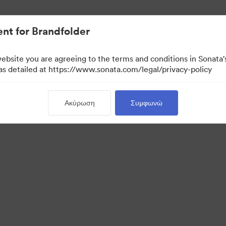
σιακών στοιχείων.
nt for Brandfolder
website you are agreeing to the terms and conditions in Sonat
 as detailed at https://www.sonata.com/legal/privacy-policy
Ακύρωση
Συμφωνώ
 Portal