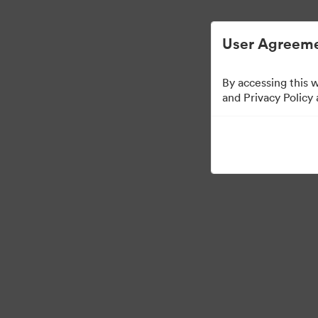
Απλοποιημένη διαχείριση ψηφιακών περιου
User Agreeme
By accessing this 
Leadership Info
and Privacy Policy
0
Περιουσιακά στοιχεία
Κοινή χρήση συλλογής
Visit Brand Guidelines
Back to