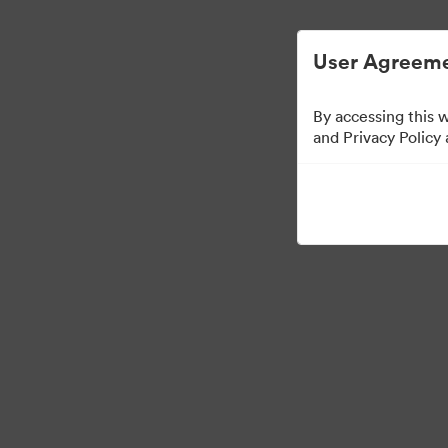
Helppoa digitaalisen omaisuuden hallint
User Agreeme
By accessing this 
Press Kit
and Privacy Policy
50
Omaisuudet
Jaa kokoelma
·
·
©2026 Brandfolder, Inc. Digital Asset Management
Evästeasetukset
Yksity