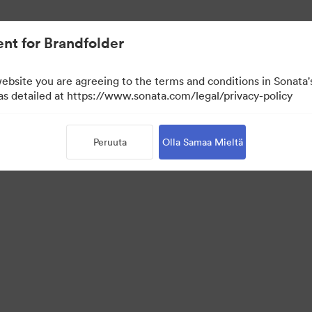
aa.
nt for Brandfolder
website you are agreeing to the terms and conditions in Sonat
 as detailed at https://www.sonata.com/legal/privacy-policy
Peruuta
Olla Samaa Mieltä
·
·
·
isyyskäytäntö
Käyttöehdot
Reaaliaikainen keskustelu
Sähköpostituki