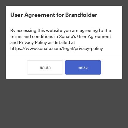
User Agreement for Brandfolder
By accessing this website you are agreeing to the
Templates
terms and conditions in Sonata's User Agreement
and Privacy Policy as detailed at
https://www.sonata.com/legal/privacy-policy
13
สินทรัพย์
ยกเลิก
ตกลง
แบ่งปันคอลเล็กชัน
Visit Brand Guidelines
Back to Portal