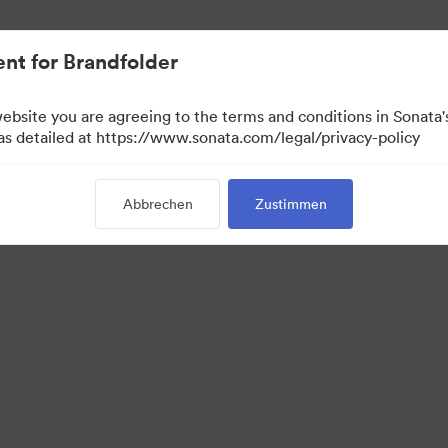
ent.
nt for Brandfolder
website you are agreeing to the terms and conditions in Sonat
 as detailed at https://www.sonata.com/legal/privacy-policy
Abbrechen
Zustimmen
·
·
·
Datenschutzerklärung
Nutzungsbedingungen
Live-Chat
E-Mail-Support