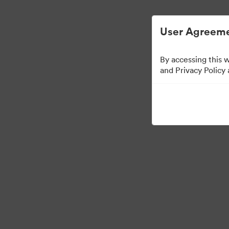
Vereinfachtes digitales Asset-Managem
User Agreeme
By accessing this 
Press Kit
and Privacy Policy
49
Assets
Kollektion teilen
·
·
©2026 Brandfolder, Inc. Digital Asset Management
Cookie-Einstellungen