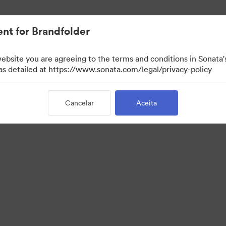
.
nt for Brandfolder
website you are agreeing to the terms and conditions in Sonat
 as detailed at https://www.sonata.com/legal/privacy-policy
Cancelar
Aceita
·
·
·
·
Política de Privacidade
Termos de Serviço
Conversa em Direto
Suporte por 