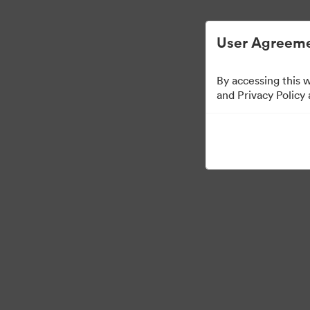
Gestão Simplificada de ArquivosDigitais
User Agreeme
By accessing this 
Press Kit
and Privacy Policy
49
Ativos
Compartilhar coleção
·
©2026 Brandfolder, Inc. Digital Asset Management
Preferências de Cookies