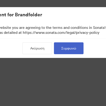
ουσιακών στοιχείων.
nt for Brandfolder
website you are agreeing to the terms and conditions in Sonat
 as detailed at https://www.sonata.com/legal/privacy-policy
Ακύρωση
Συμφωνώ
 Portal