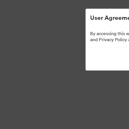
Απλοποιημένη διαχείριση ψηφιακών περι
User Agreeme
By accessing this 
Sales Tools
and Privacy Policy
157
Περιουσιακά στοιχεία
Κοινή χρήση συλλογής
Visit Brand Guidelines
Back to