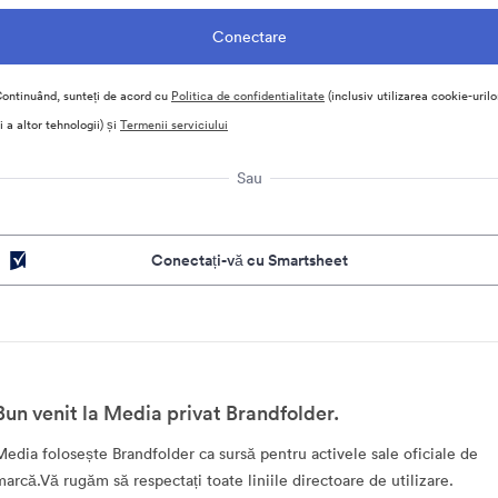
ontinuând, sunteți de acord cu
Politica de confidentialitate
(inclusiv utilizarea cookie-urilo
i a altor tehnologii) și
Termenii serviciului
Sau
Conectați-vă cu Smartsheet
Bun venit la Media privat Brandfolder.
Media folosește Brandfolder ca sursă pentru activele sale oficiale de
marcă.Vă rugăm să respectați toate liniile directoare de utilizare.