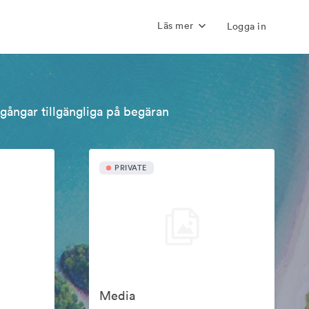
Läs mer
Logga in
llgångar tillgängliga på begäran
PRIVATE
Media