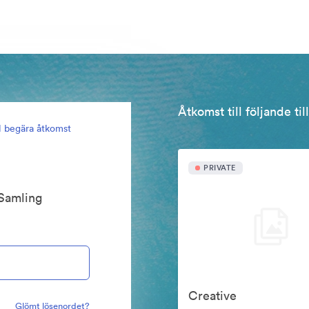
Åtkomst till följande ti
ll begära åtkomst
PRIVATE
Samling
Creative
Glömt lösenordet?