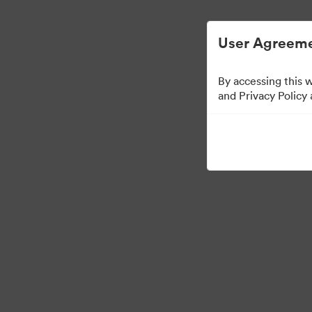
Helppoa digitaalisen omaisuuden hallintaa.
User Agreeme
By accessing this 
Sales Tools
and Privacy Policy
158
Omaisuudet
Jaa kokoelma
Visit Brand Guidelines
Back to