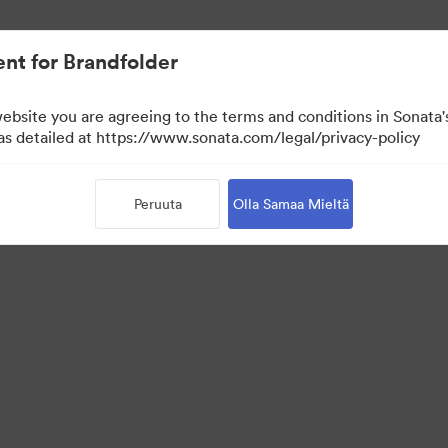
nt for Brandfolder
website you are agreeing to the terms and conditions in Sonat
 as detailed at https://www.sonata.com/legal/privacy-policy
Peruuta
Olla Samaa Mieltä
 Portal