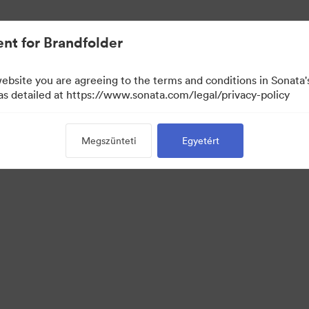
nt for Brandfolder
website you are agreeing to the terms and conditions in Sonat
 as detailed at https://www.sonata.com/legal/privacy-policy
Megszünteti
Egyetért
·
·
·
tvédelem
Szolgáltatás feltételei
Élő chat
E-mail támogatás