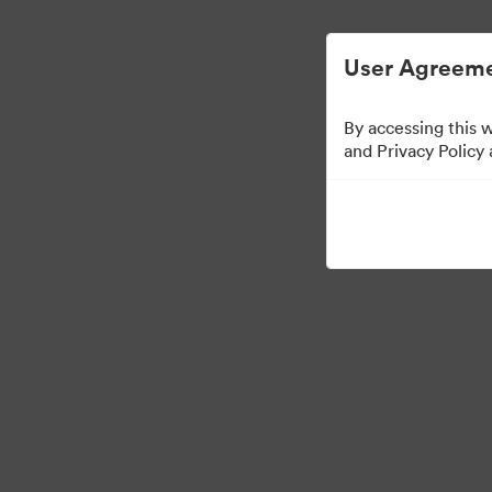
Egyszerűsített digitális eszközkezelés.
User Agreeme
By accessing this 
Press Kit
and Privacy Policy
49
eszközök
Gyűjtemény megosztása
·
·
©2026 Brandfolder, Inc. Digital Asset Management
Cookie-beállítások
Ada