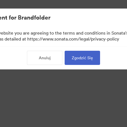
rowymi.
nt for Brandfolder
website you are agreeing to the terms and conditions in Sonat
 as detailed at https://www.sonata.com/legal/privacy-policy
Anuluj
Zgodzić Się
·
·
·
·
ie
Polityka prywatności
Warunki usługi
Czat na żywo
Wsparcie emailowe