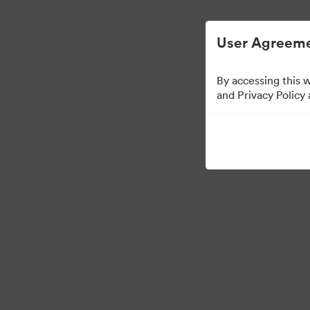
การจัดการสินทรัพย์ดิจิทัลที่ง่ายขึ้น
User Agreeme
By accessing this 
Press Kit
and Privacy Policy
49
สินทรัพย์
แบ่งปันคอลเล็กชัน
·
·
©2026 Brandfolder, Inc. Digital Asset Management
การตั้งค่าคุกกี้
นโยบายส