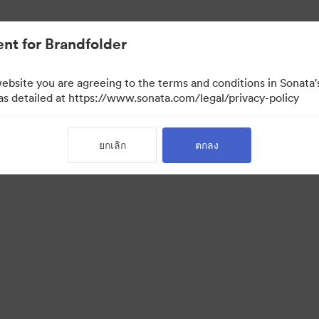
nt for Brandfolder
website you are agreeing to the terms and conditions in Sonat
 as detailed at https://www.sonata.com/legal/privacy-policy
ยกเลิก
ตกลง
·
·
·
่วนบุคคล
เงื่อนไขการให้บริการ
แชทสด
การสนับสนุนทางอีเมล