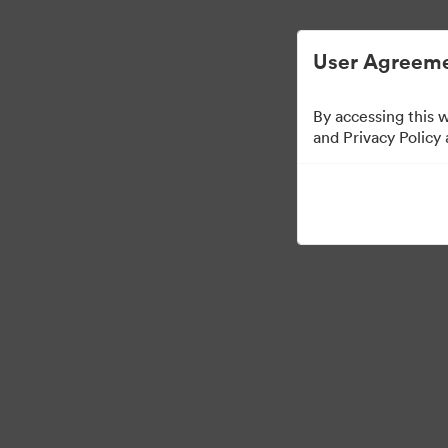
Helppoa digitaalisen omaisuuden hallintaa.
User Agreeme
By accessing this 
Media Kit
and Privacy Policy
42
Omaisuudet
Jaa kokoelma
·
·
©2026 Brandfolder, Inc. Digital Asset Management
Evästeasetukset
Yksity