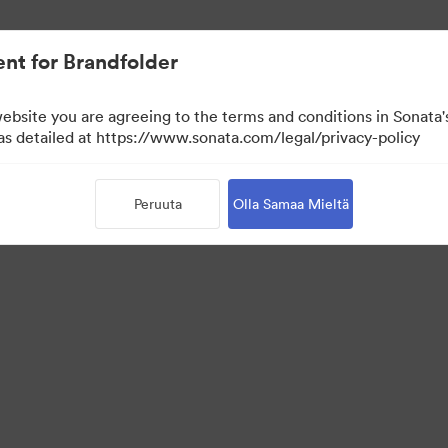
nt for Brandfolder
website you are agreeing to the terms and conditions in Sonat
 as detailed at https://www.sonata.com/legal/privacy-policy
Peruuta
Olla Samaa Mieltä
·
·
·
isyyskäytäntö
Käyttöehdot
Reaaliaikainen keskustelu
Sähköpostituki