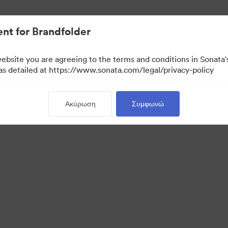
σιακών στοιχείων.
nt for Brandfolder
website you are agreeing to the terms and conditions in Sonat
 as detailed at https://www.sonata.com/legal/privacy-policy
Ακύρωση
Συμφωνώ
 Portal