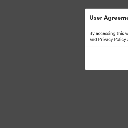
Απλοποιημένη διαχείριση ψηφιακών περιου
User Agreeme
By accessing this 
Templates
and Privacy Policy
11
Περιουσιακά στοιχεία
Κοινή χρήση συλλογής
Visit Brand Guidelines
Back to