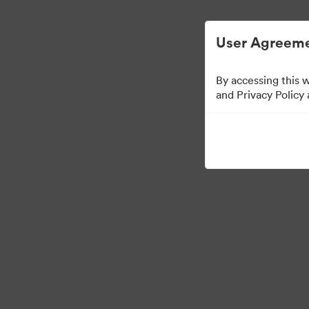
Egyszerűsített digitális eszközkezelés.
User Agreeme
By accessing this 
Templates
and Privacy Policy
11
eszközök
Gyűjtemény megosztása
Visit Brand Guidelines
Back to