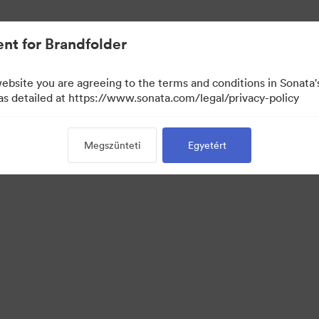
nt for Brandfolder
website you are agreeing to the terms and conditions in Sonat
 as detailed at https://www.sonata.com/legal/privacy-policy
Megszünteti
Egyetért
 Portal