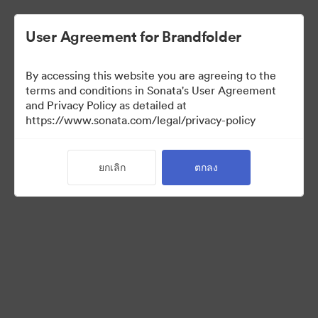
User Agreement for Brandfolder
By accessing this website you are agreeing to the
Media Kit
terms and conditions in Sonata's User Agreement
and Privacy Policy as detailed at
https://www.sonata.com/legal/privacy-policy
42
สินทรัพย์
ยกเลิก
ตกลง
แบ่งปันคอลเล็กชัน