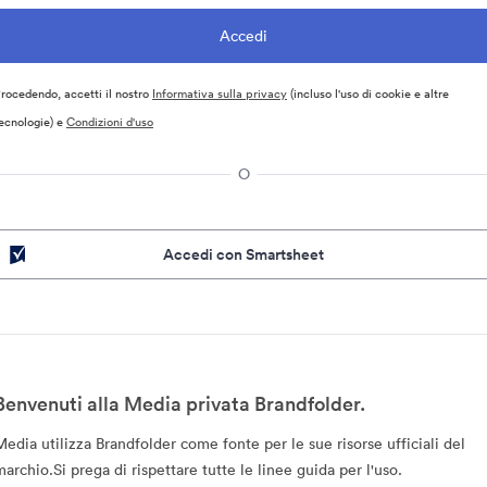
rocedendo, accetti il nostro
Informativa sulla privacy
(incluso l'uso di cookie e altre
ecnologie) e
Condizioni d'uso
O
Accedi con Smartsheet
Benvenuti alla Media privata Brandfolder.
Media utilizza Brandfolder come fonte per le sue risorse ufficiali del
marchio.Si prega di rispettare tutte le linee guida per l'uso.