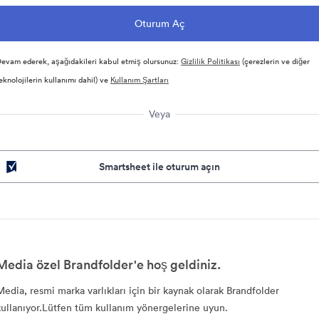
evam ederek, aşağıdakileri kabul etmiş olursunuz:
Gizlilik Politikası
(çerezlerin ve diğer
eknolojilerin kullanımı dahil) ve
Kullanım Şartları
Veya
Smartsheet ile oturum açın
Media özel Brandfolder'e hoş geldiniz.
Media, resmi marka varlıkları için bir kaynak olarak Brandfolder
kullanıyor.Lütfen tüm kullanım yönergelerine uyun.