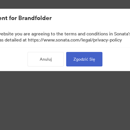
rowymi.
nt for Brandfolder
website you are agreeing to the terms and conditions in Sonat
 as detailed at https://www.sonata.com/legal/privacy-policy
Anuluj
Zgodzić Się
 Portal