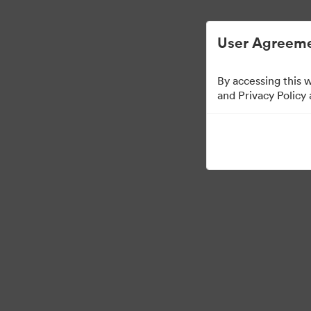
Uproszczone zarządzanie zasobami cyf
User Agreeme
By accessing this 
Templates
and Privacy Policy
0
Udostępnij kolekcję
Visit Brand Guidelines
Back to