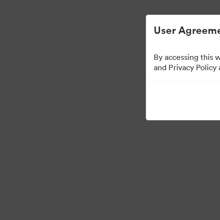
Egyszerűsített digitális eszközkezelés.
User Agreeme
By accessing this 
Media Kit
and Privacy Policy
42
eszközök
Gyűjtemény megosztása
·
·
©2026 Brandfolder, Inc. Digital Asset Management
Cookie-beállítások
Ada