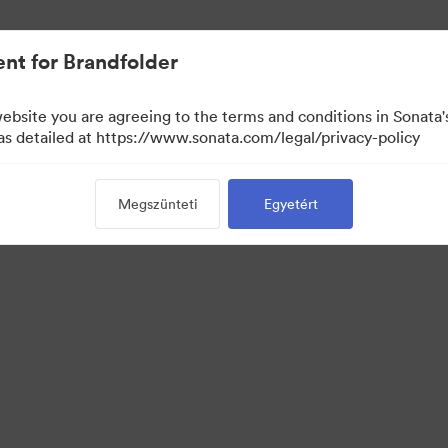
nt for Brandfolder
website you are agreeing to the terms and conditions in Sonat
 as detailed at https://www.sonata.com/legal/privacy-policy
Megszünteti
Egyetért
·
·
·
tvédelem
Szolgáltatás feltételei
Élő chat
E-mail támogatás