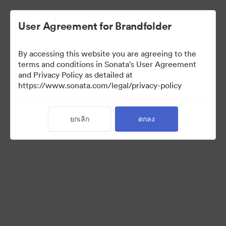
User Agreement for Brandfolder
By accessing this website you are agreeing to the
Media Kit
terms and conditions in Sonata's User Agreement
and Privacy Policy as detailed at
https://www.sonata.com/legal/privacy-policy
42
สินทรัพย์
ยกเลิก
ตกลง
แบ่งปันคอลเล็กชัน