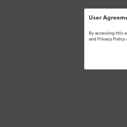
Опростено управление на цифровите 
User Agreeme
By accessing this 
Media Kit
and Privacy Policy
42
Активи
Споделяне на колекция
·
©2026 Brandfolder, Inc. Digital Asset Management
Предпочитания за бис