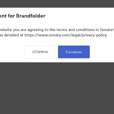
активи.
nt for Brandfolder
website you are agreeing to the terms and conditions in Sonat
 as detailed at https://www.sonata.com/legal/privacy-policy
ОТМЯНА
Съгласен
·
·
·
·
квитки
Декларация за поверителност
Условия за ползване
Чат на живо