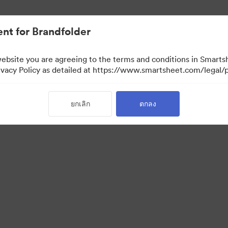
nt for Brandfolder
website you are agreeing to the terms and conditions in Smarts
acy Policy as detailed at https://www.smartsheet.com/legal/p
ยกเลิก
ตกลง