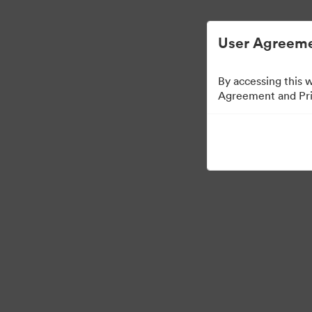
User Agreeme
By accessing this 
Agreement and Priv