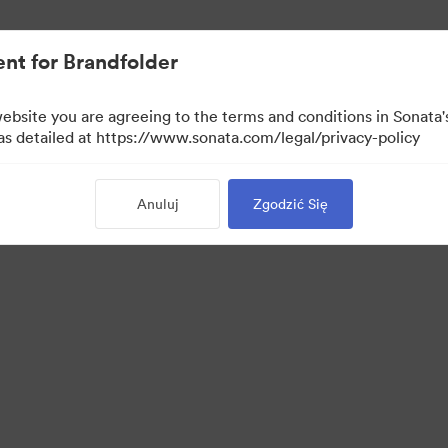
rowymi.
nt for Brandfolder
website you are agreeing to the terms and conditions in Sonat
 as detailed at https://www.sonata.com/legal/privacy-policy
Anuluj
Zgodzić Się
·
·
·
·
ie
Polityka prywatności
Warunki usługi
Czat na żywo
Wsparcie emailowe