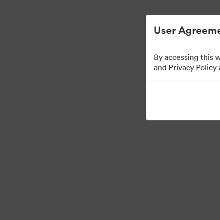
Uproszczone zarządzanie zasobami cyf
User Agreeme
By accessing this 
Media Kit
and Privacy Policy
37
Udostępnij kolekcję
·
©2026 Brandfolder, Inc. Digital Asset Management
Preferencje plików cook