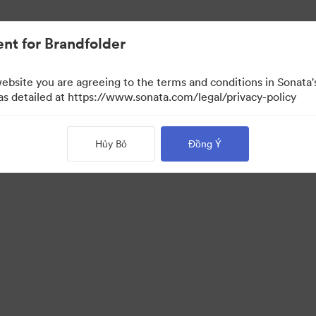
.
nt for Brandfolder
website you are agreeing to the terms and conditions in Sonat
 as detailed at https://www.sonata.com/legal/privacy-policy
Hủy Bỏ
Đồng Ý
·
·
·
 sách bảo mật
Điều khoản dịch vụ
Trò chuyện trực tiếp
Hỗ trợ email