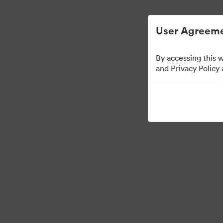
Đơn giản hóa quản lý tài sản kỹ thuật số
User Agreeme
By accessing this 
Media Kit
and Privacy Policy
37
Tài sản
Chia sẻ bộ sưu tập
·
·
©2026 Brandfolder, Inc. Digital Asset Management
Tùy chọn cookie
Chính