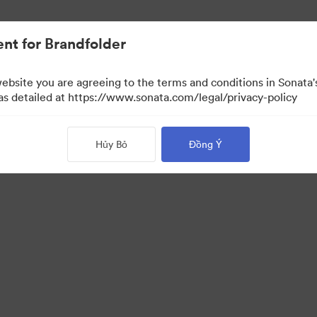
nt for Brandfolder
website you are agreeing to the terms and conditions in Sonat
 as detailed at https://www.sonata.com/legal/privacy-policy
Hủy Bỏ
Đồng Ý