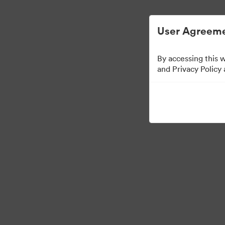
Đơn giản hóa quản lý tài sản kỹ thuật số.
User Agreeme
By accessing this 
and Privacy Policy