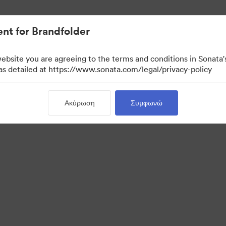
σιακών στοιχείων.
nt for Brandfolder
website you are agreeing to the terms and conditions in Sonat
 as detailed at https://www.sonata.com/legal/privacy-policy
Ακύρωση
Συμφωνώ