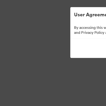
Απλοποιημένη διαχείριση ψηφιακών περιου
User Agreeme
By accessing this 
and Privacy Policy