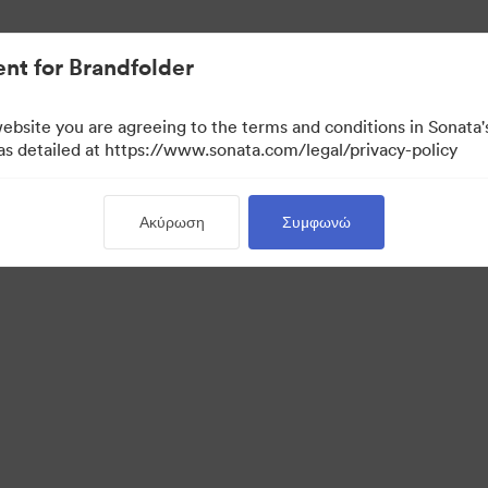
ουσιακών στοιχείων.
nt for Brandfolder
website you are agreeing to the terms and conditions in Sonat
 as detailed at https://www.sonata.com/legal/privacy-policy
Ακύρωση
Συμφωνώ