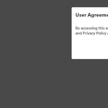
Απλοποιημένη διαχείριση ψηφιακών περι
User Agreeme
By accessing this 
and Privacy Policy